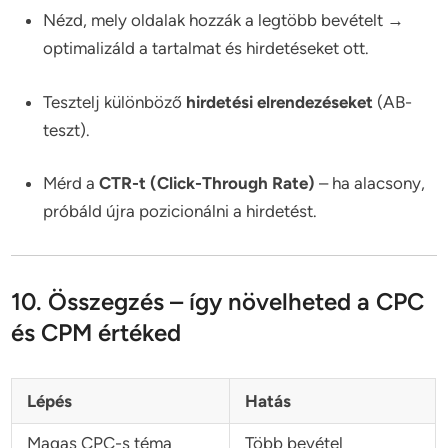
Nézd, mely oldalak hozzák a legtöbb bevételt →
optimalizáld a tartalmat és hirdetéseket ott.
Tesztelj különböző
hirdetési elrendezéseket
(AB-
teszt).
Mérd a
CTR-t (Click-Through Rate)
– ha alacsony,
próbáld újra pozicionálni a hirdetést.
10. Összegzés – így növelheted a CPC
és CPM értéked
Lépés
Hatás
Magas CPC-s téma
Több bevétel