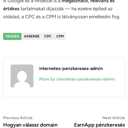
A Google és a hirdetők is a
megbízható, releváns és
értékes
tartalmakat díjazzák — ha ezekre építed az
oldalad, a CPC és a CPM is látványosan emelkedni fog.
TAGGED
ADSENSE
CPC
CPM
internetes-penzkereses-admin
More by internetes-penzkereses-admin
Bejegyzés
Previous
N
Previous Article
Next Article
article:
a
Hogyan válassz domain
EarnApp pénzkeresés
navigáció