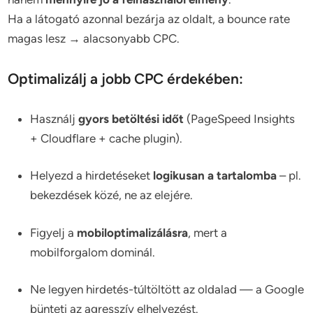
Ha a látogató azonnal bezárja az oldalt, a bounce rate
magas lesz → alacsonyabb CPC.
Optimalizálj a jobb CPC érdekében:
Használj
gyors betöltési időt
(PageSpeed Insights
+ Cloudflare + cache plugin).
Helyezd a hirdetéseket
logikusan a tartalomba
– pl.
bekezdések közé, ne az elejére.
Figyelj a
mobiloptimalizálásra
, mert a
mobilforgalom dominál.
Ne legyen hirdetés-túltöltött az oldalad — a Google
bünteti az agresszív elhelyezést.