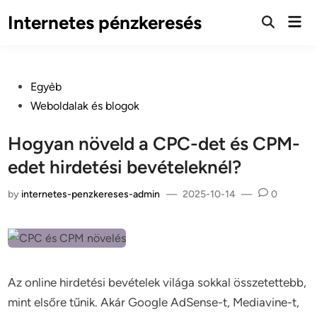
Skip
Internetes pénzkeresés
Mai
to
Open
Men
Search
content
Posted
Egyèb
in
Weboldalak és blogok
Hogyan növeld a CPC-det és CPM-
edet hirdetési bevételeknél?
by
internetes-penzkereses-admin
—
2025-10-14
—
0
Az online hirdetési bevételek világa sokkal összetettebb,
mint elsőre tűnik. Akár Google AdSense-t, Mediavine-t,