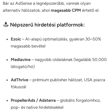
Bár az AdSense a legnépszerűbb, vannak olyan
alternatív hálózatok, ahol
magasabb CPM
érhető el.
Népszerű hirdetési platformok:
Ezoic
– AI-alapú optimalizálás, gyakran 30–50%
magasabb bevétel
Mediavine
– nagyobb oldalaknak (legalább 50.000
látogató/hó)
AdThrive
– prémium publisher hálózat, USA piacra
fókuszál
PropellerAds / Adsterra
– globális forgalomhoz,
pop- és native hirdetésekkel