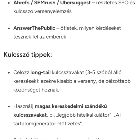
Ahrefs / SEMrush / Ubersuggest
– részletes SEO és
kulcsszó versenyelemzés
AnswerThePublic
– ötletek, milyen kérdéseket
tesznek fel az emberek
Kulcsszó tippek:
Célozz
long-tail
kulcsszavakat (3-5 szóból álló
keresések): ezekre kisebb a verseny, de célzottabb
közönséget hoznak.
Használj
magas kereskedelmi szándékú
kulcsszavakat
, pl. „legjobb hitelkalkulátor”, „AI
tartalomgenerátor előfizetés”.