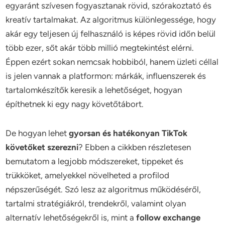
egyaránt szívesen fogyasztanak rövid, szórakoztató és
kreatív tartalmakat. Az algoritmus különlegessége, hogy
akár egy teljesen új felhasználó is képes rövid időn belül
több ezer, sőt akár több millió megtekintést elérni.
Éppen ezért sokan nemcsak hobbiból, hanem üzleti céllal
is jelen vannak a platformon: márkák, influenszerek és
tartalomkészítők keresik a lehetőséget, hogyan
építhetnek ki egy nagy követőtábort.
De hogyan lehet
gyorsan és hatékonyan TikTok
követőket szerezni
? Ebben a cikkben részletesen
bemutatom a legjobb módszereket, tippeket és
trükköket, amelyekkel növelheted a profilod
népszerűségét. Szó lesz az algoritmus működéséről,
tartalmi stratégiákról, trendekről, valamint olyan
alternatív lehetőségekről is, mint a
follow exchange