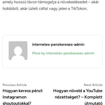
amely hosszú távon támogatja a növekedésedet – akár
hobbiból, akár üzleti céllal vagy jelen a TikTokon.
internetes-penzkereses-admin
More by internetes-penzkereses-admin
Bejegyzés
Previous
N
Previous Article
Next Article
article:
a
Hogyan keress pénzt
Hogyan növeld a YouTube
navigáció
Instagramon
nézettséget? – Komplett
shoutoutokkal?
útmutató