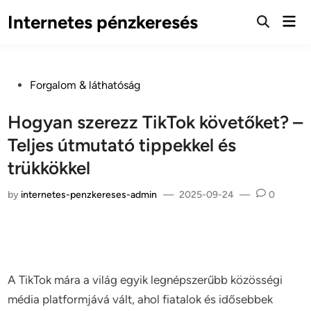
Skip
Internetes pénzkeresés
Mai
to
Open
Men
Search
content
Posted
Forgalom & láthatóság
in
Hogyan szerezz TikTok követőket? –
Teljes útmutató tippekkel és
trükkökkel
by
internetes-penzkereses-admin
—
2025-09-24
—
0
A TikTok mára a világ egyik legnépszerűbb közösségi
média platformjává vált, ahol fiatalok és idősebbek